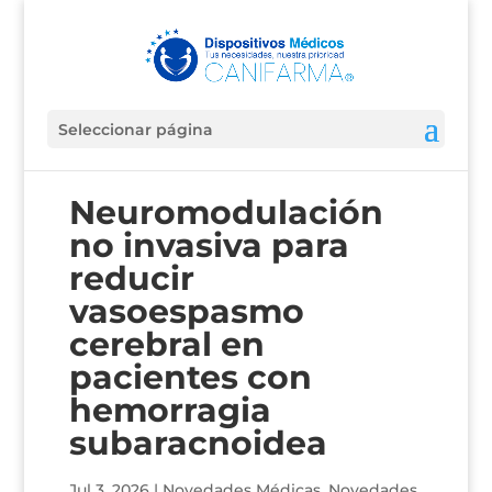
Seleccionar página
Neuromodulación
no invasiva para
reducir
vasoespasmo
cerebral en
pacientes con
hemorragia
subaracnoidea
Jul 3, 2026
|
Novedades Médicas
,
Novedades