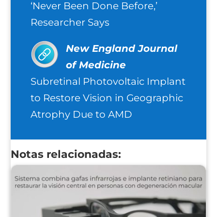
‘Never Been Done Before,’
Researcher Says
New England Journal
of Medicine
Subretinal Photovoltaic Implant
to Restore Vision in Geographic
Atrophy Due to AMD
Notas relacionadas: