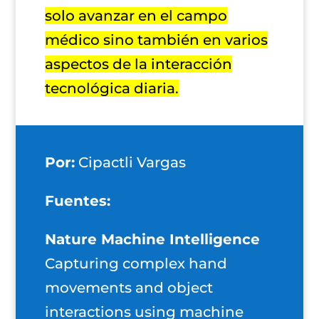
solo avanzar en el campo
médico sino también en varios
aspectos de la interacción
tecnológica diaria.
Por:
Cipactli Vargas
Fuentes:
Nature Machine Intelligence
Capturing complex hand
movements and object
interactions using machine