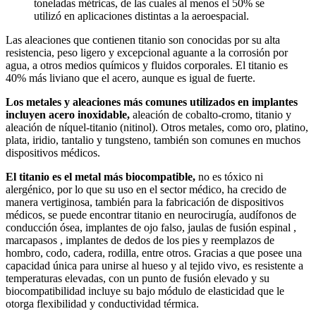
toneladas métricas, de las cuales al menos el 50% se
utilizó en aplicaciones distintas a la aeroespacial.
Las aleaciones que contienen titanio son conocidas por su alta
resistencia, peso ligero y excepcional aguante a la corrosión por
agua, a otros medios químicos y fluidos corporales. El titanio es
40% más liviano que el acero, aunque es igual de fuerte.
Los metales y aleaciones más comunes utilizados en implantes
incluyen acero inoxidable,
aleación de cobalto-cromo, titanio y
aleación de níquel-titanio (nitinol). Otros metales, como oro, platino,
plata, iridio, tantalio y tungsteno, también son comunes en muchos
dispositivos médicos.
El titanio es el metal más biocompatible,
no es tóxico ni
alergénico, por lo que su uso en el sector médico, ha crecido de
manera vertiginosa, también para la fabricación de dispositivos
médicos, se puede encontrar titanio en neurocirugía, audífonos de
conducción ósea, implantes de ojo falso, jaulas de fusión espinal ,
marcapasos , implantes de dedos de los pies y reemplazos de
hombro, codo, cadera, rodilla, entre otros. Gracias a que posee una
capacidad única para unirse al hueso y al tejido vivo, es resistente a
temperaturas elevadas, con un punto de fusión elevado y su
biocompatibilidad incluye su bajo módulo de elasticidad que le
otorga flexibilidad y conductividad térmica.