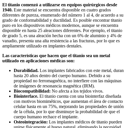
El titanio comenzó a utilizarse en equipos quirúrgicos desde
1940.
Este material se encuentra disponible en cuatro grados
diferentes de pureza, enumerado del número 1 al 4, de acuerdo a su
grado de conformabilidad y ductilidad. Es posible encontrar titanio
puro en los dispositivos médicos modernos, aunque se encuentra
disponible en hasta 25 aleaciones diferentes. Por ejemplo, el titanio
de grado 5, es una aleación hecha con un 6% de aluminio y 4% de
vanadio, presenta una alta resistencia a las fracturas, por lo que es
ampliamente utilizado en implantes dentales.
Las características que hacen que el titanio sea un metal
utilizado en aplicaciones médicas son:
Durabilidad.
Los implantes fabricados con este metal, duran
hasta 20 años dentro del cuerpo humano. Debido a su
propiedad no ferromagnética, no interfiere con las máquinas
de imágenes de resonancia magnética (IRM).
Biocompatibilidad:
No afecta a los tejidos vivos.
Biointerface.
El titanio cuenta con una biointerfaz diseñada
con motivos biomiméticos, que aumentan el área de contacto
celular hasta en un 75%, mejorando las propiedades de unión
de la célula, por lo que disminuye la probabilidad de que el
cuerpo humano rechace el implante.
Osteointegración:
Los implantes médicos de titanio pueden
unirse físicamente al hueso natural, eliminando la necesidad