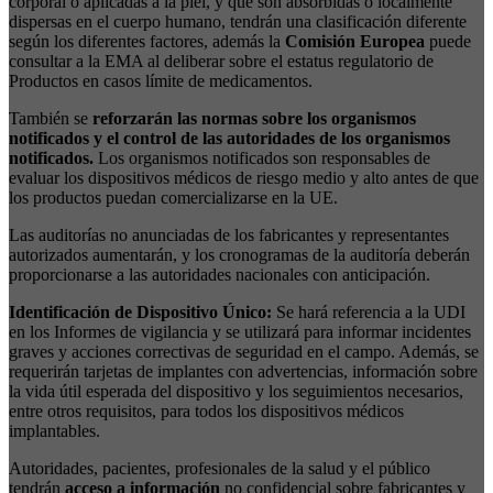
corporal o aplicadas a la piel, y que son absorbidas o localmente
dispersas en el cuerpo humano, tendrán una clasificación diferente
según los diferentes factores, además la
Comisión Europea
puede
consultar a la EMA al deliberar sobre el estatus regulatorio de
Productos en casos límite de medicamentos.
También se
reforzarán las normas sobre los organismos
notificados y el control de las autoridades de los organismos
notificados.
Los organismos notificados son responsables de
evaluar los dispositivos médicos de riesgo medio y alto antes de que
los productos puedan comercializarse en la UE.
Las auditorías no anunciadas de los fabricantes y representantes
autorizados aumentarán, y los cronogramas de la auditoría deberán
proporcionarse a las autoridades nacionales con anticipación.
Identificación de Dispositivo Único:
Se hará referencia a la UDI
en los Informes de vigilancia y se utilizará para informar incidentes
graves y acciones correctivas de seguridad en el campo. Además, se
requerirán tarjetas de implantes con advertencias, información sobre
la vida útil esperada del dispositivo y los seguimientos necesarios,
entre otros requisitos, para todos los dispositivos médicos
implantables.
Autoridades, pacientes, profesionales de la salud y el público
tendrán
acceso a información
no confidencial sobre fabricantes y