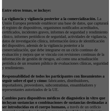
Entre otros temas, se incluye:
La vigilancia y vigilancia posterior a la comercialización
.
La
Unión Europea pretende establecer una base de datos, que capturará
el registro de dispositivos, organismos notificados acreditados,
certificados, incidentes graves, informes de seguridad y rendimiento
clínico, informes periódicos de seguridad, actividades de vigilancia,
datos de investigación clínica, información única de identificación
del dispositivo, además de la vigilancia posterior a la
comercialización, que debe integrarse en un ciclo continuo de
evaluación y mejora que se vincula con revisiones continuas de la
información de gestión de riesgos, así como una actualización
periódica de un resumen público de evaluaciones clínicas, seguridad
y rendimiento.
Responsabilidad de todos los participantes con lineamientos a
seguir sobre el qué y cómo
:
fabricantes, distribuidores,
importadores, proveedores, subcontratistas, ensambladores y
representantes autorizados de la UE.
Cambios para dispositivos médicos de diagnóstico in vitro que
incluyan sustancias o combinaciones de sustancias destinadas a
ser introducidas en el cuerpo humano
,
a través de un orificio