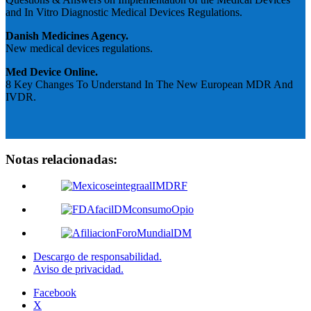
and In Vitro Diagnostic Medical Devices Regulations.
Danish Medicines Agency.
New medical devices regulations.
Med Device Online.
8 Key Changes To Understand In The New European MDR And
IVDR.
Notas relacionadas:
Descargo de responsabilidad.
Aviso de privacidad.
Facebook
X