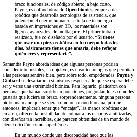
brazo funcionales, de código abierto, a bajo costo.
Payne, es cofundadora de
Open bionics,
empresa de
robótica que desarrolla tecnologías de asistencia, que
potencian el cuerpo humano, se trata de tecnología
basada en impresiones en 3D, los materiales son
ligeros, avanzados, de multiagarre. El primer trabajo
realizado, fue co-diseñado por el usuario.
“Si tienes
que usar una pieza robótica en tu cuerpo todos los
días, básicamente tienes que amarla, debe reflejar
quién eres y representarte”.
Samantha Payne aborda ideas que algunas personas podrían
considerar imposibles, su objetivo, es crear tecnologías que permitan
a las personas sentirse bien, pero sobre todo, empoderadas.
Payne y
Gibbard
se desafiaron a sí mismos respecto a lo que se espera debe
ser y verse una extremidad biónica. Para lograrlo, platicaron con
personas que habían sufrido amputaciones, preguntándoles cómo les
gustaría que luciera su brazo, sorprendentemente, ninguna persona
pidió una mano que se viera como una mano humana, porque
entonces, implicaría tener que “encajar”, las manos robóticas que
crearon, ofrecen la posibilidad de animar a los usuarios a utilizarlas,
con diseños tan increíbles, que parecen obtenidas de un mundo de
ciencia ficción, como superhéroes.
En un mundo donde una discapacidad hace que las