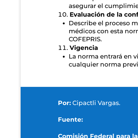
asegurar el cumplimi
Evaluación de la co
Describe el proceso me
médicos con esta norm
COFEPRIS.
Vigencia
La norma entrará en v
cualquier norma previ
Por:
Cipactli Vargas.
Fuente:
Comisión Federal para la