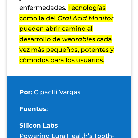
enfermedades.
Tecnologías
como la del
Oral Acid Monitor
pueden abrir camino al
desarrollo de
wearables
cada
vez más pequeños, potentes y
cómodos para los usuarios.
Por:
Cipactli Vargas
Fuentes:
Silicon Labs
Powering Lura Health’s Tooth-