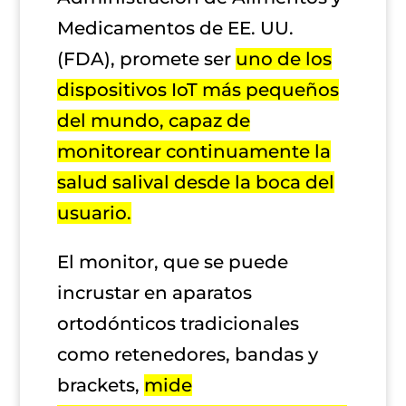
Medicamentos de EE. UU.
(FDA), promete ser
uno de los
dispositivos IoT más pequeños
del mundo, capaz de
monitorear continuamente la
salud salival desde la boca del
usuario.
El monitor, que se puede
incrustar en aparatos
ortodónticos tradicionales
como retenedores, bandas y
brackets,
mide