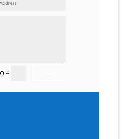
=
10
Enviar