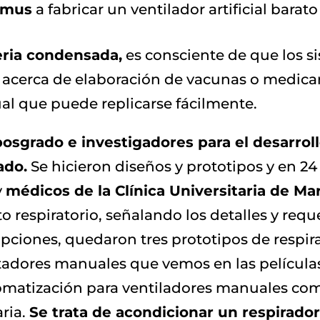
amus
a fabricar un ventilador artificial barat
eria condensada,
es consciente de que los s
 acerca de elaboración de vacunas o medicame
al que puede replicarse fácilmente.
osgrado e investigadores para el desarrol
ado.
Se hicieron diseños y prototipos y en 24
y
médicos de la Clínica Universitaria de Ma
o respiratorio, señalando los detalles y req
 opciones, quedaron tres prototipos de respir
tadores manuales que vemos en las películas
matización para ventiladores manuales comu
aria.
Se trata de acondicionar un respirado