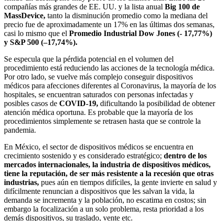
compañías más grandes de EE. UU. y la lista anual
Big 100 de
MassDevice,
tanto la disminución promedio como la mediana del
precio fue de aproximadamente un 17% en las últimas dos semanas,
casi lo mismo que el
Promedio Industrial Dow Jones (- 17,77%)
y S&P 500 (–17,74%).
Se especula que la pérdida potencial en el volumen del
procedimiento está reduciendo las acciones de la tecnología médica.
Por otro lado, se vuelve más complejo conseguir dispositivos
médicos para afecciones diferentes al Coronavirus, la mayoría de los
hospitales, se encuentran saturados con personas infectadas y
posibles casos de
COVID-19,
dificultando la posibilidad de obtener
atención médica oportuna. Es probable que la mayoría de los
procedimientos simplemente se retrasen hasta que se controle la
pandemia.
En México, el sector de dispositivos médicos se encuentra en
crecimiento sostenido y es considerado estratégico;
dentro de los
mercados internacionales, la industria de dispositivos médicos,
tiene la reputación, de ser más resistente a la recesión que otras
industrias,
pues aún en tiempos difíciles, la gente invierte en salud y
difícilmente renuncian a dispositivos que les salvan la vida, la
demanda se incrementa y la población, no escatima en costos; sin
embargo la focalización a un solo problema, resta prioridad a los
demás dispositivos, su traslado, vente etc.