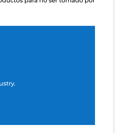
roductos para no ser tomado por
ustry.