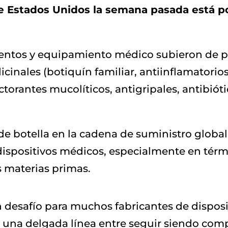
e Estados Unidos la semana pasada está por
umentos y equipamiento médico subieron de p
inales (botiquín familiar, antiinflamatorio
torantes mucolíticos, antigripales, antibiótic
s de botella en la cadena de suministro glob
e dispositivos médicos, especialmente en térm
s materias primas.
desafío para muchos fabricantes de disposi
 una delgada línea entre seguir siendo comp