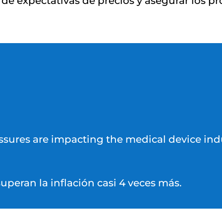
 de expectativas de precios y asegurar los p
ssures are impacting the medical device ind
uperan la inflación casi 4 veces más.