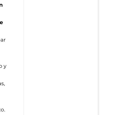
on
je
par
o y
s,
o.