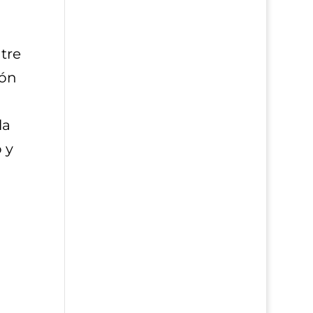
tre
ión
la
 y