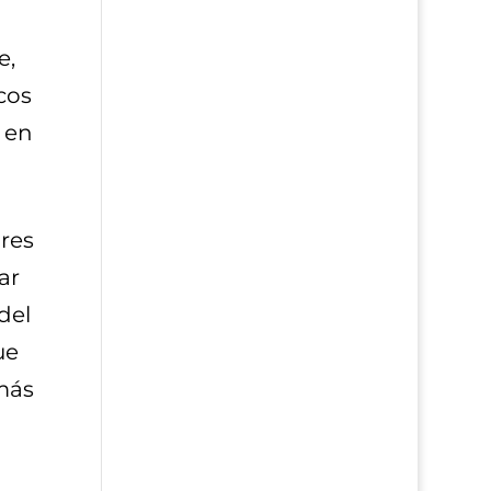
e,
cos
 en
ores
ar
del
ue
más