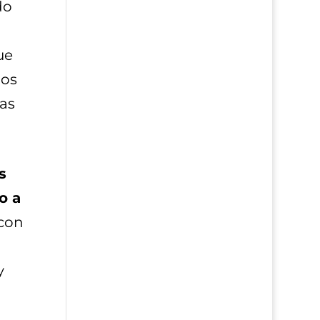
do
ue
ios
vas
s
o a
 con
y