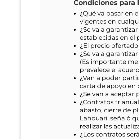
Condiciones para l
¿Qué va pasar en e
vigentes en cualqu
¿Se va a garantiza
establecidas en e
¿El precio ofertado
¿Se va a garantiza
(Es importante menc
prevalece el acuer
¿Van a poder partic
carta de apoyo en 
¿Se van a aceptar 
¿Contratos trianua
abasto, cierre de p
Lahouari, señaló qu
realizar las actual
¿Los contratos será