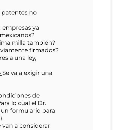
a patentes no
 a empresas ya
a mexicanos?
tima milla también?
reviamente firmados?
es a una ley,
¿Se va a exigir una
condiciones de
ra lo cual el Dr.
 un formulario para
).
e van a considerar