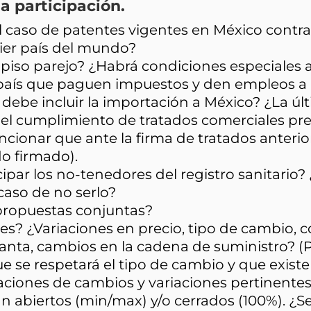
a participación.
l caso de patentes vigentes en México contr
ier país del mundo?
r piso parejo? ¿Habrá condiciones especiales
l país que paguen impuestos y den empleos 
 debe incluir la importación a México? ¿La úl
r el cumplimiento de tratados comerciales p
ionar que ante la firma de tratados anterior
do firmado).
ipar los no-tenedores del registro sanitario? 
caso de no serlo?
propuestas conjuntas?
les? ¿Variaciones en precio, tipo de cambio, 
lanta, cambios en la cadena de suministro? (Pa
e se respetará el tipo de cambio y que existe
izaciones de cambios y variaciones pertinentes
n abiertos (min/max) y/o cerrados (100%). ¿S