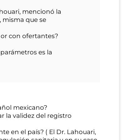
houari, mencionó la
s, misma que se
or con ofertantes?
 parámetros es la
pañol mexicano?
 la validez del registro
 en el país? ( El Dr. Lahouari,
gulación sanitaria y en su caso