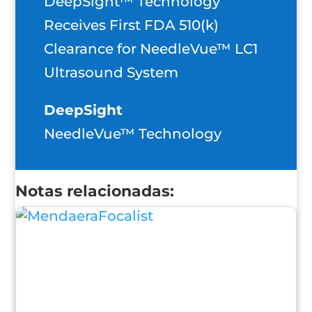
DeepSight™ Technology
Receives First FDA 510(k)
Clearance for NeedleVue™ LC1
Ultrasound System
DeepSight
NeedleVue™ Technology
Notas relacionadas: