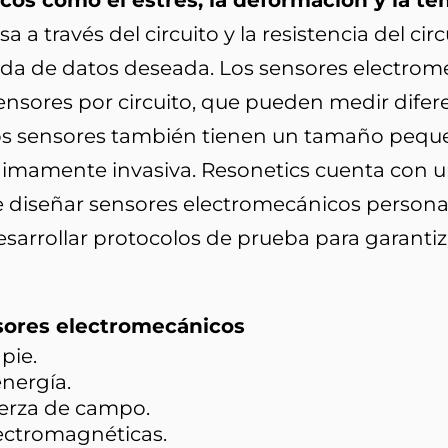
cos como el estrés, la deformación y la te
sa a través del circuito y la resistencia del ci
alida de datos deseada. Los sensores electr
ensores por circuito, que pueden medir difer
s sensores también tienen un tamaño peque
nimamente invasiva. Resonetics cuenta con 
 diseñar sensores electromecánicos personal
esarrollar protocolos de prueba para garantiza
sores electromecánicos
pie.
nergía.
uerza de campo.
ectromagnéticas.