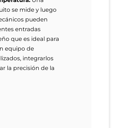
mperatura.
Una
rcuito se mide y luego
omecánicos pueden
entes entradas
ño que es ideal para
un equipo de
izados, integrarlos
r la precisión de la