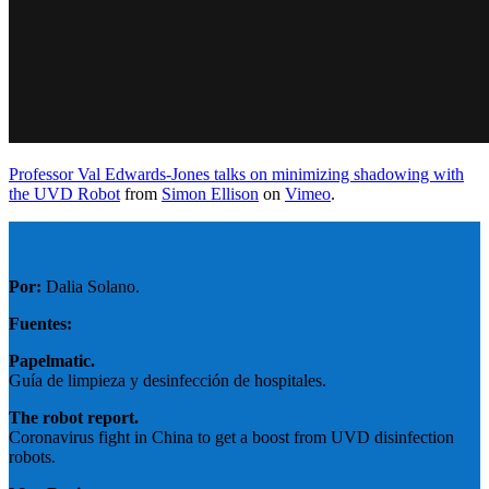
Professor Val Edwards-Jones talks on minimizing shadowing with
the UVD Robot
from
Simon Ellison
on
Vimeo
.
Por:
Dalia Solano.
Fuentes:
Papelmatic.
Guía de limpieza y desinfección de hospitales.
The robot report.
Coronavirus fight in China to get a boost from UVD disinfection
robots.