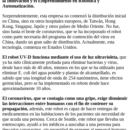
la Innovación y el Emprendimiento en Robótica y
Automatización.
Sorprendentemente, esta empresa no comenzó la distribución inicial
en China, sino en otros hospitales europeos, de Taiwán, Hong
Kong, Singapur, Japón y otros países de Medio Oriente. No fue,
sino hasta el brote de coronavirus, que se ha incorporado el robot
como parte necesaria del programa de contención del virus en
China, dando un gran salto de distribución. Actualmente, esta
tecnología, comienza en Estados Unidos.
El robot UV-D funciona mediante el uso de luz ultravioleta,
que
ya ha sido clínicamente probada para eliminar bacterias y virus,
desde hace más de 40 años, mismos en los que se ha utilizado para
eliminar E. coli del agua potable y plantas de alcantarillado, es
sabido que una longitud de onda de 254 nanómetros, tiene efectos
germicidas, pero se ha implementado en robots desde hace
aproximadamente 10 años.
El coronavirus, que se contagia como una gripe, exige disminuir
las interacciones entre humanos con el fin de contener su
propagación,
además, este robot es capaz de hacer entregas de
medicamentos en las habitaciones de los pacientes sin necesidad de
que acuda una persona. Cerca de Seattle, este robot que llevaba un
estetoscopio, ayudó a los médicos a auscultar a una persona para
descartar coronavirus, sin necesidad de exponer al personal humano.