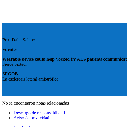
Por:
Dalia Solano.
Fuentes:
Wearable device could help ‘locked-in’ ALS patients communicat
Fierce biotech.
SEGOB.
La esclerosis lateral amiotrófica.
No se encontraron notas relacionadas
Descargo de responsabilidad.
Aviso de privacidad.