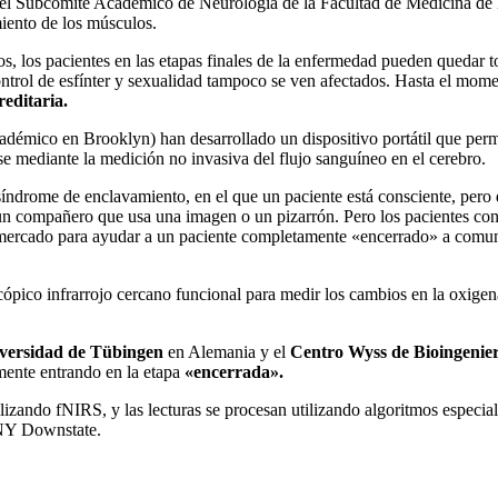
o del Subcomité Académico de Neurología de la Facultad de Medicina 
miento de los músculos.
s, los pacientes en las etapas finales de la enfermedad pueden quedar to
ontrol de esfínter y sexualidad tampoco se ven afectados. Hasta el mome
editaria.
démico en Brooklyn) han desarrollado un dispositivo portátil que permit
mediante la medición no invasiva del flujo sanguíneo en el cerebro.
síndrome de enclavamiento, en el que un paciente está consciente, pero 
un compañero que usa una imagen o un pizarrón. Pero los pacientes co
ercado para ayudar a un paciente completamente «encerrado» a comunica
scópico infrarrojo cercano funcional para medir los cambios en la oxigena
versidad de Tübingen
en Alemania y el
Centro Wyss de Bioingenier
ente entrando en la etapa
«encerrada».
lizando fNIRS, y las lecturas se procesan utilizando algoritmos especi
NY Downstate.