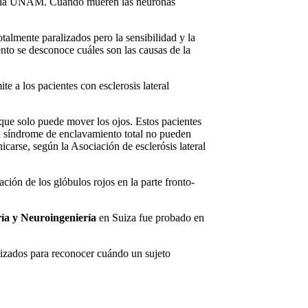
de la UNAM. Cuando mueren las neuronas
talmente paralizados pero la sensibilidad y la
nto se desconoce cuáles son las causas de la
e a los pacientes con esclerosis lateral
que solo puede mover los ojos. Estos pacientes
n síndrome de enclavamiento total no pueden
rse, según la Asociación de esclerósis lateral
ción de los glóbulos rojos en la parte fronto-
ía
y
Neuroingeniería
en Suiza fue probado en
alizados para reconocer cuándo un sujeto