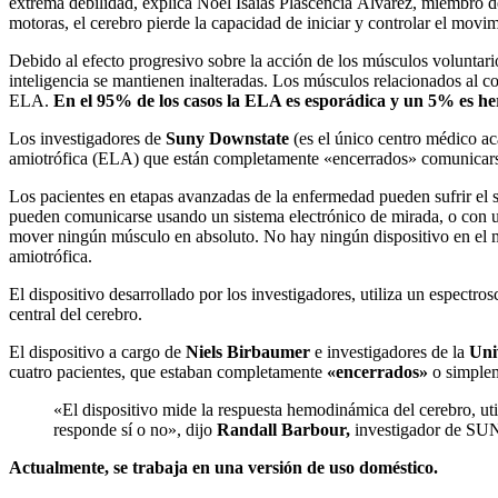
extrema debilidad, explica Noel Isaías Plascencia Álvarez, miembr
motoras, el cerebro pierde la capacidad de iniciar y controlar el movi
Debido al efecto progresivo sobre la acción de los músculos voluntario
inteligencia se mantienen inalteradas. Los músculos relacionados al c
ELA.
En el 95% de los casos la ELA es esporádica y un 5% es her
Los investigadores de
Suny Downstate
(es el único centro médico aca
amiotrófica (ELA) que están completamente «encerrados» comunicarse 
Los pacientes en etapas avanzadas de la enfermedad pueden sufrir el 
pueden comunicarse usando un sistema electrónico de mirada, o con 
mover ningún músculo en absoluto. No hay ningún dispositivo en el m
amiotrófica.
El dispositivo desarrollado por los investigadores, utiliza un espectro
central del cerebro.
El dispositivo a cargo de
Niels Birbaumer
e investigadores de la
Uni
cuatro pacientes, que estaban completamente
«encerrados»
o simplem
«El dispositivo mide la respuesta hemodinámica del cerebro, uti
responde sí o no», dijo
Randall Barbour,
investigador de SU
Actualmente, se trabaja en una versión de uso doméstico.